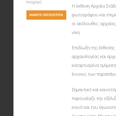
Σύμφωνο Συνεργασ
Ιστορίας!
Η έκθεση Αρχαία Στάδ
Η τέχνη του σκακιο
Το Υπουργείο Παιδε
φωτογράφου και επιμε
Έρευνας & Θρησκε
Ολυμπιακή Λαμπαδ
οι ακόλουθες: αρχαίες
Σύμφωνο Συνεργασ
Liverpool FC - Οι Κό
νίκη.
Την Διεθνή Ολυμπι
Της Θεσσαλονίκης
Ακαδημία
Επιδίωξη της έκθεσης
Δάδες & Μετάλλια
αρχαιολογίας και αρχι
Έκθεση Μπάσκετ
καταρτισμένα τμήματα 
Αρχαία Στάδια & Αγ
έννοιες των παραπάν
στην Αρχαιότητα
Σημαντικό και καινοτό
παρουσίαζε την εξέλιξ
κοινό και του αγωνισ
ψυχαγωγίας. Με τον τ