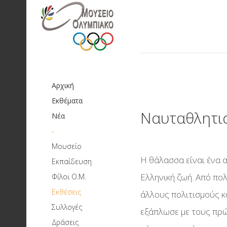
Αρχική
Εκθέματα
Ναυταθλητι
Νέα
-
Μουσείο
Αποστολή και στόχοι
Η θάλασσα είναι ένα 
Εκπαίδευση
Μουσειοπαιδαγωγικά
Ιστορικό
Ελληνική ζωή. Από πολ
Φίλοι Ο.Μ.
Προγράμματα
Διοικητικό Συμβούλιο
Εκθέσεις
Μόνιμες
άλλους πολιτισμούς κ
Ολυμπιακοί Αγώνες:
Πρωτοβάθμια Εκπαίδευση
Συλλογές
Συλλεκτική πολιτική
Κτιριακές Εγκαταστάσεις
ιστορίας
εξάπλωσε με τους πρώ
Προσεχείς
Δευτεροβάθμια Εκπαίδευση
Δράσεις
Τρέχουσες Δράσεις
Peace Project