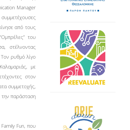
ication Manager
 συμμετέχουσες
εκίνησε από τους
“Ομπρέλες” του
α, στέλνοντας
 Τον ρυθμό λίγο
Καλαμαριάς, με
ετέχοντες στον
ατα συμμετοχής,
ς την παράσταση
Family Fun, που