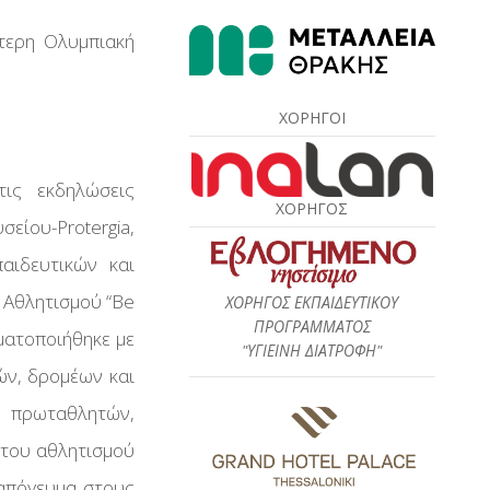
τερη Ολυμπιακή
ΧΟΡΗΓΟΙ
τις εκδηλώσεις
ΧΟΡΗΓΟΣ
ου-Protergia,
αιδευτικών και
 Αθλητισμού “Be
ΧΟΡΗΓΟΣ ΕΚΠΑΙΔΕΥΤΙΚΟΥ
ΠΡΟΓΡΑΜΜΑΤΟΣ
ματοποιήθηκε με
"ΥΓΙΕΙΝΗ ΔΙΑΤΡΟΦΗ"
ών, δρομέων και
, πρωταθλητών,
 του αθλητισμού
 απόγευμα στους