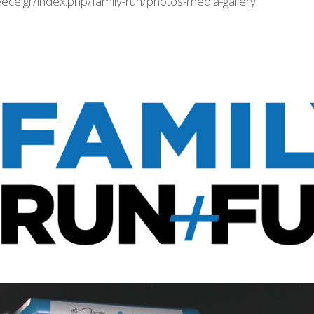
eece.gr/index.php/family-run/photos-media-gallery