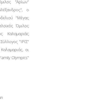
ιλος ''Αρίων''
λέξανδρος'', ο
δελιού ''Μέγας
πλοϊκός Όμιλος
ος Καλαμαριάς
ύλλογος ''ΙΡΙΣ''
 Καλαμαριάς, οι
'Family Olympics''
un