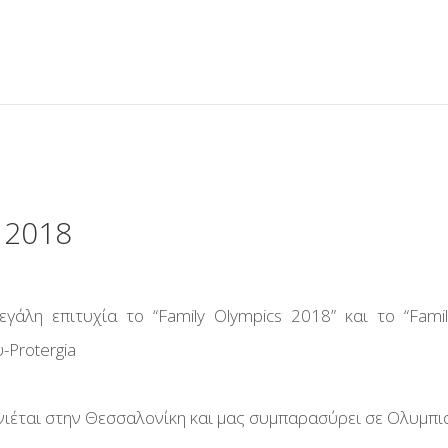
ΌΝΟΜΑ ΧΡΉΣΤΗ
ΚΩΔΙΚΌΣ
 2018
ΝΑ ΜΕ ΘΥΜΆΣΑΙ
γάλη επιτυχία το “Family Olympics 2018” και το “Fami
Ξεχάσατε τον κωδικό σας;
Protergia
Ξεχάσατε το όνομα χρήστη;
 Στιγμές
νιέται στην Θεσσαλονίκη και μας συμπαρασύρει σε Ολυμπι