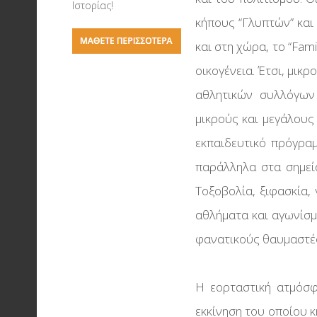
Σύμφωνο Συνεργασ
Ιστορίας!
Η τέχνη του σκακιο
κήπους “Γλυπτών” και
Το Υπουργείο Παιδε
και στη χώρα, το “Fami
Έρευνας & Θρησκε
Ολυμπιακή Λαμπαδ
οικογένεια. Έτσι, μικ
Σύμφωνο Συνεργασ
Liverpool FC - Οι Κό
αθλητικών συλλόγων
Την Διεθνή Ολυμπι
Της Θεσσαλονίκης
μικρούς και μεγάλους
Ακαδημία
Δάδες & Μετάλλια
εκπαιδευτικό πρόγρα
Έκθεση Μπάσκετ
παράλληλα στα σημεί
Αρχαία Στάδια & Αγ
Τοξοβολία, ξιφασκία, 
στην Αρχαιότητα
αθλήματα και αγωνίσμ
φανατικούς θαυμαστές
Η εορταστική ατμόσφ
εκκίνηση του οποίου 