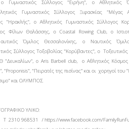
ο Γυμναστικός Σύλλογος ''Ειρήνη'', ο Αθλητικός Όμ
ητικός Γυμναστικός Σύλλογος Ξιφασκίας ''Μέγας Α
ς ''Ηρακλής'', ο Αθλητικός Γυμναστικός Σύλλογος Κορ
λος Φίλων Θαλάσσης, ο Coastal Rowing Club, ο Ιστιο
αυτικός Όμιλος Θεσσαλονίκης, ο Ναυτικός Όμιλ
ικός Σύλλογος Τοξοβολίας ''Κορύβαντες'', ο Τοξευτικός Σ
 ''Δευκαλίων'', ο Aris Barbell club, ο Αθλητικός Κόσμος
 ''Proponisis'', ''Πειρατές της πισίνας'' και οι χορηγοί του '
ιμο'' και ΟΛΥΜΠΟΣ.
ΟΓΡΑΦΙΚΟ ΥΛΙΚΟ:
T 2310 968531 / https://www.facebook.com/FamilyRunF