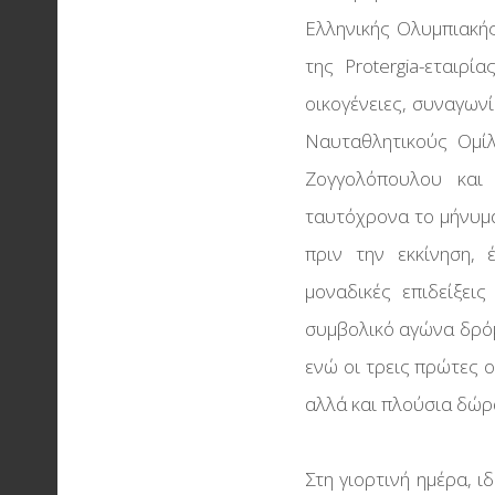
Ελληνικής Ολυμπιακής
της Protergia-εταιρ
οικογένειες, συναγωνί
Ναυταθλητικούς Ομί
Ζογγολόπουλου και
ταυτόχρονα το μήνυμα
πριν την εκκίνηση, 
μοναδικές επιδείξει
συμβολικό αγώνα δρόμ
ενώ οι τρεις πρώτες 
αλλά και πλούσια δώρ
Στη γιορτινή ημέρα, 