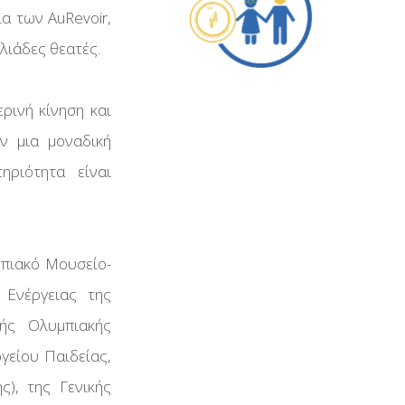
ία των AuRevoir,
λιάδες θεατές.
ρινή κίνηση και
αν μια μοναδική
ηριότητα είναι
μπιακό Μουσείο-
ς Ενέργειας της
ής Ολυμπιακής
γείου Παιδείας,
), της Γενικής