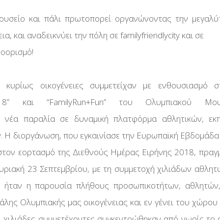
ώνες
ί Αγώνες
ουσείο και πάλι πρωτοπορεί οργανώνοντας την μεγαλύ
ρικά
UN!
μάτων
ίας
νηση
ια, και αναδεικνύει την πόλη σε familyfriendlycity και σε
ν
είων
ροορισμό!
υμπιακά
ίου
Υγιεινή
ίας Με
θεση
ι κυρίως οικογένειες συμμετείχαν με ενθουσιασμό σ
ATE
ων
018” και “FamilyRun+Fun” του Ολυμπιακού Μουσεί
σείο
WN
 νέα παραλία σε δυναμική πλατφόρμα αθλητικών, εκπ
Αγώνες
ίας Με
. Η διοργάνωση, που εγκαινίασε την Ευρωπαϊκή Εβδομάδα
ακή
ε στον εορτασμό της Διεθνούς Ημέρας Ειρήνης 2018, πραγ
τόσημα
Κυριακή 23 Σεπτεμβρίου, με τη συμμετοχή χιλιάδων αθλητ
ίας Με
ρου
ή ήταν η παρουσία πλήθους προσωπικοτήτων, αθλητών
άλης Ολυμπιακής μας οικογένειας και εν γένει του χώρου
ίας
ες
Οι χιλιάδες συμμετέχοντες συγκεντρώθηκαν από νωρίς το