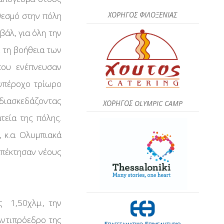
ΧΟΡΗΓΟΣ ΦΙΛΟΞΕΝΙΑΣ
θεσμό στην πόλη
βάλ, για όλη την
ε τη βοήθεια των
που ενέπνευσαν
 υπέροχο τρίωρο
 διασκεδάζοντας
ΧΟΡΗΓΟΣ OLYMPIC CAMP
τεία της πόλης.
, κ.α. Ολυμπιακά
απέκτησαν νέους
ς 1,50χλμ., την
Αντιπρόεδρο της