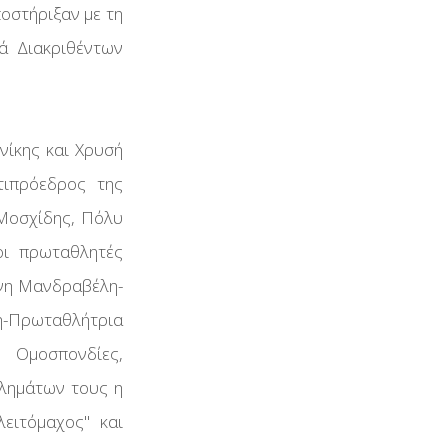
οστήριξαν με τη
ά Διακριθέντων
νίκης και Χρυσή
τιπρόεδρος της
 Μοσχίδης, Πόλυ
οι πρωταθλητές
ήνη Μανδραβέλη-
η-Πρωταθλήτρια
ς Ομοσπονδίες,
θλημάτων τους η
ειτόμαχος'' και