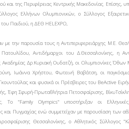
ού και της Περιφέρειας Κεντρικής Μακεδονίας. Επίσης, υπ
ύλλογος Ελλήνων Ολυμπιονικών, ο Σύλλογος Εξαιρετικ
 του Παιδιού, η ΔΕΘ HELEXPO,
αν με την παρουσία τους η Αντιπεριφερειάρχης Μ.Ε. Θεσ/
 Πατουλίδου, Αντιδήμαρχοι του Δ.Θεσσαλονίκης, η Αν
ς Ακαδημίας Δρ.Κυριακή Ουδατζή, οι Ολυμπιονίκες Όθων
ούνη, Ιωάννα Χρήστου, Φωτεινή Βαβάτση, οι παγκόσμι
Γκουντούλας και φυσικά οι Πρέσβειρες του BeActive Ειρ
ής, Έφη Σφυρή-Πρωταθλήτρια Πετοσφαίρισης, ΒίκυΤσίκλ
ς. Το ''Family Olympics'' υποστήριξαν οι Ελληνικέ
ης και Πυγμαχίας ενώ συμμετείχαν με παρουσίαση των α
ροσφαίρισης Θεσσαλονίκης, ο Αθλητικός Σύλλογος ''Κλ