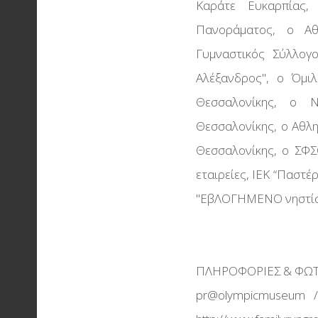
Καράτε Ευκαρπίας, 
Πανοράματος, ο Αθλ
Γυμναστικός Σύλλογο
Αλέξανδρος'', ο Όμι
Θεσσαλονίκης, ο Ν
Θεσσαλονίκης, ο Αθλητ
Θεσσαλονίκης, ο ΣΦΣΘ
εταιρείες, ΙΕΚ “Παστέρ”,
''ΕβΛΟΓΗΜΕΝΟ νηστίσ
ΠΛΗΡΟΦΟΡΙΕΣ & ΦΩΤ
pr@olympicmuseum / 