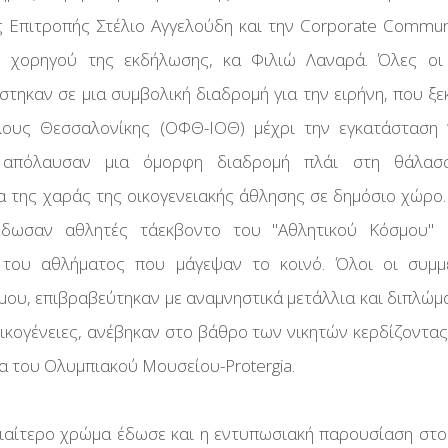
 Επιτροπής Στέλιο Αγγελούδη και την Corporate Commun
ίας χορηγού της εκδήλωσης, κα Φιλιώ Λαναρά. Όλες οι
στηκαν σε μια συμβολική διαδρομή για την ειρήνη, που ξ
λους Θεσσαλονίκης (ΟΦΘ-ΙΟΘ) μέχρι την εγκατάσταση 
 απόλαυσαν μια όμορφη διαδρομή πλάι στη θάλασσ
 της χαράς της οικογενειακής άθλησης σε δημόσιο χώρο.
έδωσαν αθλητές τάεκβοντο του ''Αθλητικού Κόσμου'' 
ς του αθλήματος που μάγεψαν το κοινό. Όλοι οι συμμ
ου, επιβραβεύτηκαν με αναμνηστικά μετάλλια και διπλώμ
οικογένειες, ανέβηκαν στο βάθρο των νικητών κερδίζοντα
α του Ολυμπιακού Μουσείου-Protergia.
ιδιαίτερο χρώμα έδωσε και η εντυπωσιακή παρουσίαση στο 