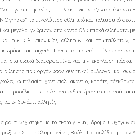
ίας Με
ύ
 “Μεσογείου” της νέας παραλίας, εγκαινιάζοντας ένα νέο 
ίας
ly Olympics”, το μεγαλύτερο αθλητικό και πολιτιστικό φεστι
υμάτων
ηδρομία
ροί και μεγάλοι γνώρισαν από κοντά Ολυμπιακά αθλήματα, μ
ίας Με
κκινοι
 και των Ολυμπιονικών, αθλητών, και πρωταθλητών, 
ακή
 με δράση και παιχνίδι. Γονείς και παιδιά απόλαυσαν ένα
μμα, στα ειδικά διαμορφωμένα για την εκδήλωση πάρκα,
α άθλησης που οργάνωσαν αθλητικοί σύλλογοι και σωμα
ώνες
γκολφ, κωπηλασία, χάντμπολ, ακόντιο, καράτε, τάεκβοντο
ατα προσέλκυσαν το έντονο ενδιαφέρον του κοινού και 
 και εν δυνάμει αθλητές.
αιρα συνεχίστηκε με το “Family Run”, δρόμο ψυχαγωγία
κήρυξαν η Χρυσή Ολυμπιονίκης Βούλα Πατουλίδου με τον 