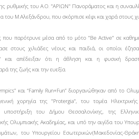
ης ρυθμικής του Α.Ο. ''ΑΡΙΩΝ'' Πανοράματος και η συναυλ
α του Μ.Αλεξάνδρου, που σκόρπισε κέφι και χαρά στους χι
 που παρότρυνε μέσα από το μότο ''Be Active'' σε καθημε
ασε στους χιλιάδες νέους και παιδιά, οι οποίοι έζησ
ία'' και απέδειξαν ότι η άθληση και η φυσική δραστ
ρά της ζωής και την ευεξία.
lympics” και “Family Run+Fun” διοργανώθηκαν από το Ολυ
γενική χορηγία της ''Protergia'', του τομέα Ηλεκτρική
 υποστήριξη του Δήμου Θεσσαλονίκης, της Ελληνικ
ικής Ολυμπιακής Ακαδημίας, και υπό την αιγίδα του Υπουρ
μάτων, του Υπουργείου Εσωτερικών(Μακεδονίας-Θράκης