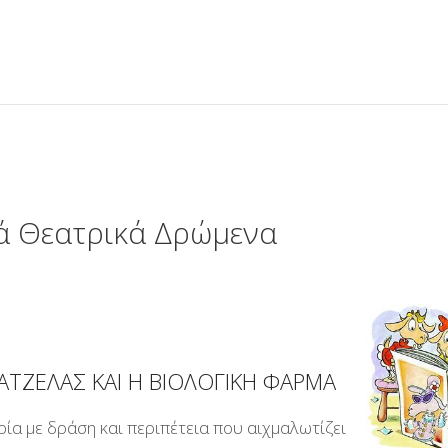
ΌΝΟΜΑ ΧΡΉΣΤΗ
ΚΩΔΙΚΌΣ
ά Θεατρικά Δρώμενα
ΝΑ ΜΕ ΘΥΜΆΣΑΙ
Ξεχάσατε τον κωδικό σας;
Ξεχάσατε το όνομα χρήστη;
ΑΤΖΕΛΑΣ ΚΑΙ Η ΒΙΟΛΟΓΙΚΗ ΦΑΡΜΑ
 Στιγμές
ορία με δράση και περιπέτεια που αιχμαλωτίζει