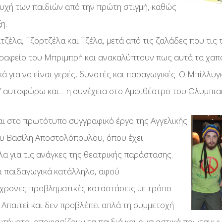
ώνες
ί Αγώνες
ψυχή των παιδιών από την πρώτη στιγμή, καθώς
ρικά
UN!
η.
μάτων
ίας
νηση
ν
ατζέλα, Τζορτζέλα και Τζέλα, μετά από τις ζαλάδες που τις
είων
υμπιακά
ραφείο του Μπριμπρή και ανακαλύπτουν πως αυτά τα χαπ
ίου
Υγιεινή
ικά για να είναι γερές, δυνατές και παραγωγικές. Ο Μπίλλυ
ίας Με
θεση
ATE
επ’ αυτοφώρω και… η συνέχεια στο Αμφιθέατρο του Ολυμπια
ων
σείο
WN
ι στο πρωτότυπο συγγραφικό έργο της Αγγελικής
Αγώνες
ίας Με
υ Βασίλη Αποστολόπουλου, όπου έχει
ακή
α για τις ανάγκες της θεατρικής παράστασης.
τόσημα
αι παιδαγωγικά κατάλληλο, αφού
ίας Με
ρου
χρονες προβληματικές καταστάσεις με τρόπο
 Απαιτεί και δεν προβλέπει απλά τη συμμετοχή
ίας
ες
ρωτήματα, αποφασίζουν τα παιδιά και ουσιαστικά πρωταγω