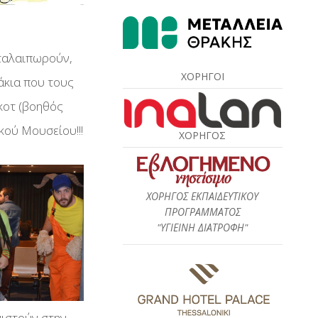
 ταλαιπωρούν,
ΧΟΡΗΓΟΙ
άκια που τους
γκοτ (βοηθός
κού Μουσείου!!!
ΧΟΡΗΓΟΣ
ΧΟΡΗΓΟΣ ΕΚΠΑΙΔΕΥΤΙΚΟΥ
ΠΡΟΓΡΑΜΜΑΤΟΣ
"ΥΓΙΕΙΝΗ ΔΙΑΤΡΟΦΗ"
νιστούν στην