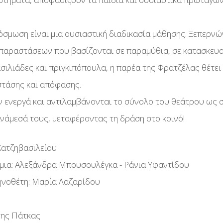
ίας Με
ύ
ίας
όσμωση είναι μια ουσιαστική διαδικασία μάθησης. Ξεπερν
υμάτων
ηδρομία
 παραστάσεων που βασίζονται σε παραμύθια, σε κατασκευ
ίας Με
κκινοι
σιλιάδες και πριγκιπόπουλα, η παρέα της Φρατζέλας θέτει
ακή
στάσης και απόφασης.
ν ενεργά και αντιλαμβάνονται το σύνολο του θεάτρου ως σ
ανάμεσά τους, μεταφέροντας τη δράση στο κοινό!
ώνες
Χατζηβασιλείου
μια: Αλεξάνδρα Μπουσουλέγκα - Ράνια Υφαντίδου
ηνοθέτη: Μαρία Λαζαρίδου
ς
της Πάτκας