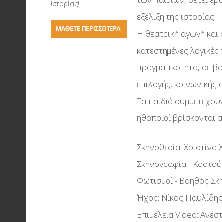
Σύμφωνο Συνεργασ
Ιστορίας!
Η τέχνη του σκακιο
εξέλιξη της ιστορίας.
Το Υπουργείο Παιδε
Η θεατρική αγωγή και 
Έρευνας & Θρησκε
Ολυμπιακή Λαμπαδ
κατεστημένες λογικές
Σύμφωνο Συνεργασ
Liverpool FC - Οι Κό
πραγματικότητα, σε βα
Την Διεθνή Ολυμπι
Της Θεσσαλονίκης
επιλογής, κοινωνικής 
Ακαδημία
Δάδες & Μετάλλια
Τα παιδιά συμμετέχου
Έκθεση Μπάσκετ
ηθοποιοί βρίσκονται 
Αρχαία Στάδια & Αγ
στην Αρχαιότητα
Σκηνοθεσία: Χριστίνα 
Σκηνογραφία - Κοστού
Φωτισμοί - Βοηθός Σκ
Ήχος: Νίκος Παυλίδη
Επιμέλεια Video: Ανέσ