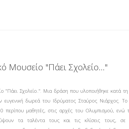
ΌΝΟΜΑ ΧΡΉΣΤΗ
ΚΩΔΙΚΌΣ
ό Μουσείο "Πάει Σχολείο..."
ΝΑ ΜΕ ΘΥΜΆΣΑΙ
 "Πάει Σχολείο..". Μια δράση που υλοποιήθηκε κατά τη
Ξεχάσατε τον κωδικό σας;
ν ευγενική δωρεά του Ιδρύματος Σταύρος Νιάρχος. Το
Ξεχάσατε το όνομα χρήστη;
0 περίπου μαθητές, στις αρχές του Ολυμπισμού, ενώ 
 Στιγμές
ύψουν τα ταλέντα τους και τις κλίσεις τους, σε 