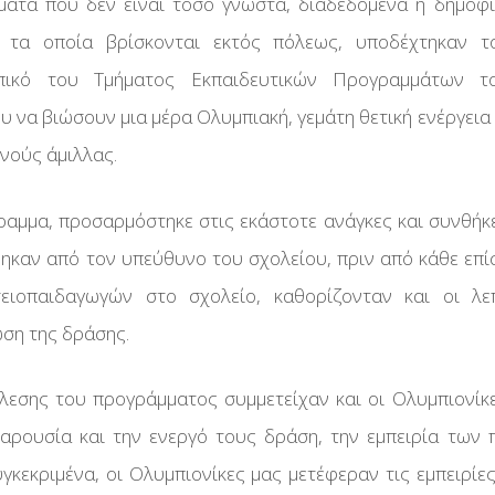
ατα που δεν είναι τόσο γνωστά, διαδεδομένα ή δημοφι
ώνες
ί Αγώνες
 τα οποία βρίσκονται εκτός πόλεως, υποδέχτηκαν το
ρικά
UN!
μάτων
ίας
νηση
ωπικό του Τμήματος Εκπαιδευτικών Προγραμμάτων τ
ν
είων
 να βιώσουν μια μέρα Ολυμπιακή, γεμάτη θετική ενέργεια
υμπιακά
ίου
Υγιεινή
νούς άμιλλας.
ίας Με
θεση
ATE
ων
ραμμα, προσαρμόστηκε στις εκάστοτε ανάγκες και συνθήκ
σείο
WN
καν από τον υπεύθυνο του σχολείου, πριν από κάθε επί
Αγώνες
ίας Με
ειοπαιδαγωγών στο σχολείο, καθορίζονταν και οι λε
ακή
ση της δράσης.
τόσημα
ίας Με
ρου
έλεσης του προγράμματος συμμετείχαν και οι Ολυμπιονίκε
αρουσία και την ενεργό τους δράση, την εμπειρία των 
ίας
υγκεκριμένα, οι Ολυμπιονίκες μας μετέφεραν τις εμπειρίε
ες