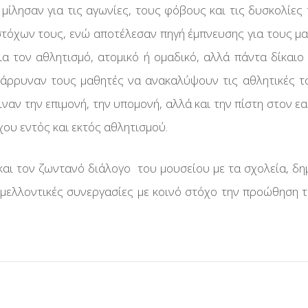
ίας Με
μίλησαν για τις αγωνίες, τους φόβους και τις δυσκολίες 
ύ
ίας
στόχων τους, ενώ αποτέλεσαν πηγή έμπνευσης για τους μα
υμάτων
ηδρομία
α τον αθλητισμό, ατομικό ή ομαδικό, αλλά πάντα δίκαιο 
ίας Με
κκινοι
θάρρυναν τους μαθητές να ανακαλύψουν τις αθλητικές τ
ακή
ειναν την επιμονή, την υπομονή, αλλά και την πίστη στον ε
χου εντός και εκτός αθλητισμού.
αι τον ζωντανό διάλογο του μουσείου με τα σχολεία, δη
ώνες
 μελλοντικές συνεργασίες με κοινό στόχο την προώθηση